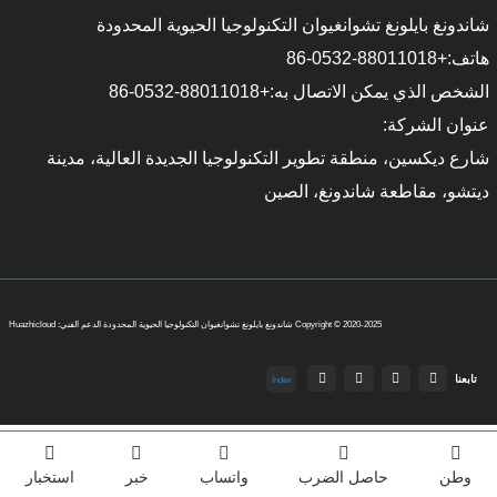
شاندونغ بايلونغ تشوانغيوان التكنولوجيا الحيوية المحدودة
هاتف:
+86-0532-88011018
الشخص الذي يمكن الاتصال به:
+86-0532-88011018
عنوان الشركة:
شارع ديكسين، منطقة تطوير التكنولوجيا الجديدة العالية، مدينة
ديتشو، مقاطعة شاندونغ، الصين
Copyright © 2020-2025 شاندونغ بايلونغ تشوانغيوان التكنولوجيا الحيوية المحدودة
الدعم الفني: Huazhicloud
تابعنا
Index
وطن
حاصل الضرب
واتساب
خبر
استخبار