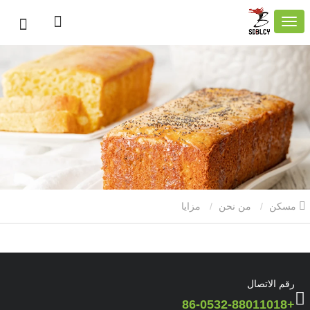
مسكن
من نحن
مزايا
رقم الاتصال
+86-0532-88011018