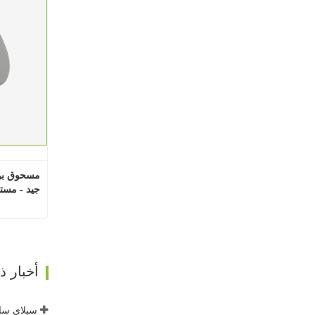
جيد - مستن
اتصل
أخبار 
سبلاي سايد