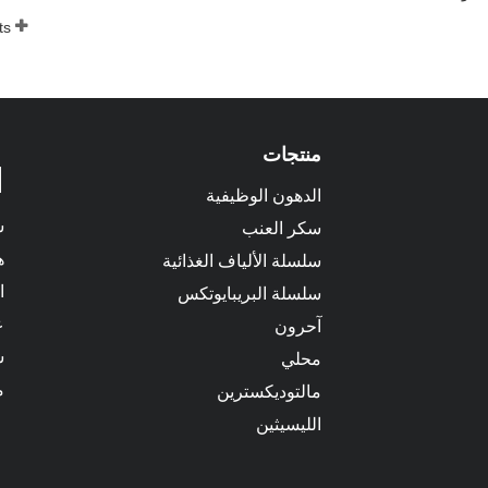
ts
منتجات
الدهون الوظيفية
ش
سكر العنب
ه
سلسلة الألياف الغذائية
ا
سلسلة البريبايوتكس
ع
آحرون
ش
محلي
م
مالتوديكسترين
الليسيثين