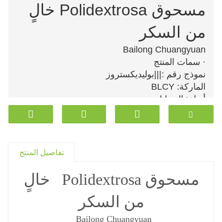
مسحوق Polidextrosa خالٍ
من السكر
Bailong Chuangyuan
·
سمات المنتج
نموذج رقم :|||بوليديكستروز
الماركة: BLCY
أنواع: المحليات
·
القدرة على التوريد ومعلومات إضافية
التعبئة والتغليف: حقيبة
إنتاجية: 5000t / month
النقل: المحيطات ، البرية ، الجوية ، السريع
تفاصيل المنتج
مكان المنشأ: Dezhou، China
قدرة التوريد: 5000t / month
مسحوق Polidextrosa خالٍ
الشهادات: ISO2200، ISO 9001، ISO 45001،
من السكر
ISO14001، BRC، HALAL
رمز النظام المنسق: 1702900090
Bailong Chuangyuan