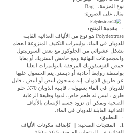
نوع الحزمة: Bag
مثال على الصورة:
·
مقدمة المنتج:
Polydextrose هو نوع من الألياف الغذائية القابلة
للذوبان في الماء. بوليمرات التكثيف المنزوعة العظم
بشكل عشوائي من الجلوكوز مع بعض السوربيتول
والمجموعات النهائية ومع حامض الستريك أو بقايا
حمض الفوسفوريك المرفقة بالبوليمرات العليا
بواسطة روابط أحادية أو ديستر. يتم الحصول عليها
عن طريق الذوبان. إنه مسحوق أبيض أو أبيض ، قابل
للذوبان في الماء بسهولة ، قابلية الذوبان 70٪. حلو
طري ، ليس له طعم خاص. لديها وظيفة الرعاية
الصحية ويمكن أن تزود جسم الإنسان بالألياف
الغذائية القابلة للذوبان في الماء.
·
التطبيق:
1. المنتجات الصحية: ||| كإضافة مكونات الألياف
الغذائية في المنتجات الصحية: 0.5٪ ~ 50٪