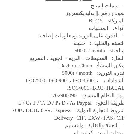
طريقة الدفع: L / C، T / T، D / P، D / A، Paypal
·
سمات المنتج
شروط التجارة الدولية: FOB، DDU، CFR، Express
نموذج رقم :|||بوليديكستروز
Delivery، CIF، EXW، FAS، CIP
الماركة: BLCY
·
التعبئة والتغليف والتسليم
أنواع: المحليات
وحدات البيع: كيلوجرام
·
القدرة على التوريد ومعلومات إضافية
نوع الحزمة: Bag
التعبئة والتغليف: حقيبة
إنتاجية: 5000t / month
النقل: المحيطات ، البرية ، الجوية ، السريع
مكان المنشأ: Dezhou، China
قدرة التوريد: 5000t / month
الشهادات: ISO2200، ISO 9001، ISO 45001،
ISO14001، BRC، HALAL
رمز النظام المنسق: 1702900090
طريقة الدفع: L / C، T / T، D / P، D / A، Paypal
شروط التجارة الدولية: FOB، DDU، CFR، Express
Delivery، CIF، EXW، FAS، CIP
·
التعبئة والتغليف والتسليم
وحدات البيع: كيلوجرام