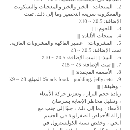
2. المنتجات: الخبز والخبز والمعجنات والبسكويت
والمعكرونة سريعة التحضير وما إلى ذلك. تمت
الإضافة: 0.5٪ ~ 10٪
3. اللحوم: |||
4. منتجات الألبان: |||
5. المشروبات: عصير الفاكهة والمشروبات الغازية.
تمت الإضافة: 0.5٪ ~ 3٪
6. النبيذ: ||| تمت الإضافة: 0.5٪ ~ 10٪
7. ||| تمت الإضافة: 5٪ ~ 15٪
8. الأطعمة المجمدة: |||
9. Snack food: pudding، jelly، etc؛ المبلغ: 8٪ ~ 9٪
·
وظيفة | |||
زيادة حجم البراز ، وتعزيز حركة الأمعاء
، وتقليل مخاطر الإصابة بسرطان
الأمعاء ، وما إلى ذلك ، جنبًا إلى جنب مع
إزالة الأحماض الصفراوية في الجسم
الحي ، وخفض نسبة الكوليسترول في
الدم بشكل كبير ، مما يؤدي إلى الشعور