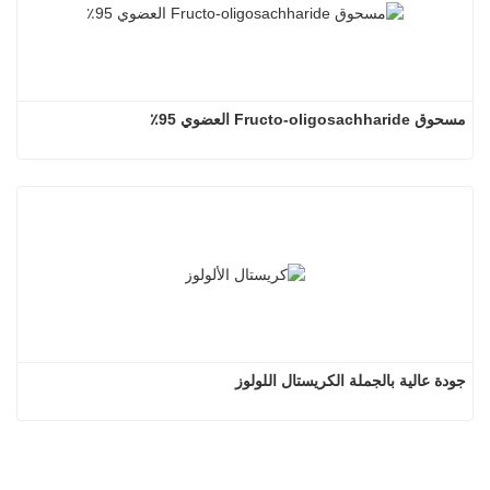
مسحوق Fructo-oligosachharide العضوي 95٪
جودة عالية بالجملة الكريستال اللولوز