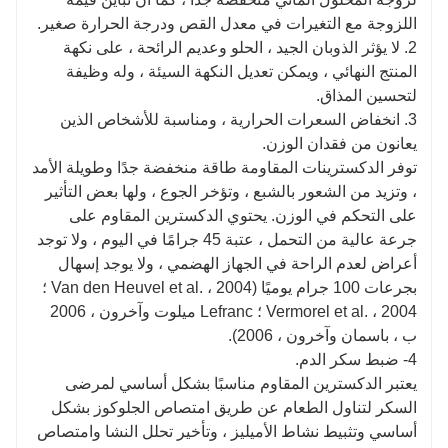
البريبايوتكس ، وخفض نسبة السكر في الدم.
اللزوجة مع التغيرات في معدل القص ودرجة الحرارة صغير.
2. لا يؤثر الذوبان الجيد ، الحلو وعديم الرائحة ، على نكهة
المنتج النهائي ، ويمكن تعديل النكهة السيئة ، وله وظيفة
لتحسين المذاق.
3. انخفاض السعرات الحرارية ، ومناسبة للأشخاص الذين
يعانون من فقدان الوزن.
توفر الدكسترينات المقاومة طاقة منخفضة جدًا وطويلة الأمد
، وتزيد من الشعور بالشبع ، وتؤخر الجوع ، ولها بعض التأثير
على التحكم في الوزن. يحتوي الدكسترين المقاوم على
جرعة عالية من التحمل ، عتبة 45 جرامًا في اليوم ، ولا توجد
أعراض لعدم الراحة في الجهاز الهضمي ، ولا يوجد إسهال
بجرعات 100 جرام يوميًا (Van den Heuvel et al. ، 2004 ؛
Vermorel et al. ، 2004 ؛ Lefranc ميلوت وآخرون ، 2006
ب ، باسمان وآخرون ، 2006).
4- ضبط سكر الدم.
يعتبر الدكسترين المقاوم مناسبًا بشكل أساسي لمرضى
السكر لتناول الطعام عن طريق امتصاص الجلوكوز بشكل
أساسي وتثبيط نشاط الأميليز ، وتأخير تحلل النشا وامتصاص