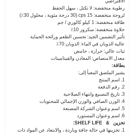
الافتراضي
رطوبة منخفضة: لا تكتل ، سهل الحفظ
لزوجة منخفضة: 15 cps (30 درجة مئوية ، محلول 30٪)
طاقة منخفضة: 1 كيلو كالوري / جم
حلاوة منخفضة: سكروز 10٪
تأثير التضمين الجيد: تحسين الطعم ورائحة الحماية
عالية الذوبان في الماء: الذوبان 70٪
ثبات عالي: حرارة ، حامض
معدل الامتصاص: المعادن والفيتامينات
بطاقة:
يشير الملصق المعبأ إلى:
1. اسم المنتج
2. رقم الدفعة
3. تاريخ التصنيع وانتهاء الصلاحية
4. الوزن الصافي والوزن الإجمالي للمحتويات
5. اسم وعنوان الشركة المصنعة
6. اسم وعنوان المستورد
تخزين & SHELF LIFE:
1. تخزينها في حالة جافة وباردة ، والابتعاد عن المواد ذات