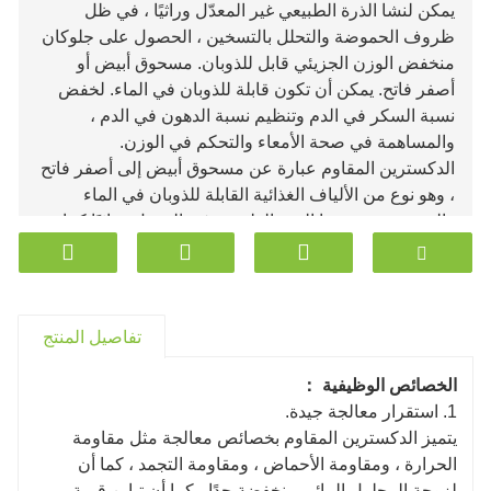
يمكن لنشا الذرة الطبيعي غير المعدّل وراثيًا ، في ظل
ظروف الحموضة والتحلل بالتسخين ، الحصول على جلوكان
منخفض الوزن الجزيئي قابل للذوبان. مسحوق أبيض أو
أصفر فاتح. يمكن أن تكون قابلة للذوبان في الماء. لخفض
نسبة السكر في الدم وتنظيم نسبة الدهون في الدم ،
والمساهمة في صحة الأمعاء والتحكم في الوزن.
الدكسترين المقاوم عبارة عن مسحوق أبيض إلى أصفر فاتح
، وهو نوع من الألياف الغذائية القابلة للذوبان في الماء
والمصنوعة من نشا الذرة الطبيعي غير المعدل وراثيًا كمادة
خام ، بعد درجة معينة من التحلل المائي والبلمرة والفصل
وخطوات أخرى . محتواها المنخفض من السعرات الحرارية ،
||| ||| قابلية الذوبان الجيدة ، والحلاوة الطفيفة والرائحة ،
تظل مستقرة في ظل ظروف درجات الحرارة المرتفعة ،
تفاصيل المنتج
ودرجة الحموضة المتغيرة ، والبيئة الرطبة ، وقوة القطع
العالية. يمكن استخدامها في الأطعمة والمشروبات
الخصائص الوظيفية ：
وكبسولات المسحوق والمنتجات المصنعة الأخرى. أظهر عدد
1. استقرار معالجة جيدة.
كبير من الدراسات أن الدكسترين المقاوم هو منتج طبيعي
يتميز الدكسترين المقاوم بخصائص معالجة مثل مقاومة
يدمج وظائف مختلفة مثل تنظيم صحة الأمعاء ، والوقاية من
الحرارة ، ومقاومة الأحماض ، ومقاومة التجمد ، كما أن
أمراض القلب والأوعية الدموية وعلاجها ، والاستفادة من
لزوجة المحلول المائي منخفضة جدًا ، كما أن تباين قيمة