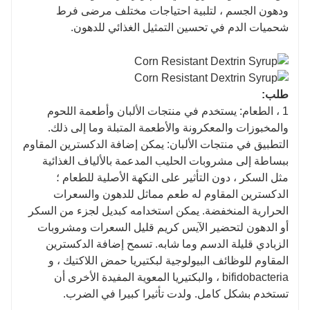
ودهون الجسم ، لتلبية احتياجات مختلف مرضى فرط
شحميات الدم في تحسين التمثيل الغذائي للدهون.
طلب:
1 ، الطعام: يستخدم في منتجات الألبان وأطعمة اللحوم
والمخبوزات والمعكرونة والأطعمة المتبلة وما إلى ذلك.
التطبيق في منتجات الألبان: يمكن إضافة الدكسترين المقاوم
ببساطة إلى مشروبات الحليب المدعمة بالألياف الغذائية
مثل السكر ، دون التأثير على النكهة الأصلية للطعام ؛
الدكسترين المقاوم له طعم مماثل للدهون والسعرات
الحرارية المنخفضة. يمكن استخدامه كبديل لجزء من السكر
أو الدهون لتحضير الآيس كريم قليل السعرات ومشروبات
الزبادي قليلة الدسم وما شابه. تسمح إضافة الدكسترين
المقاوم للوظائف البيولوجية لبكتيريا حمض اللاكتيك ، و
bifidobacteria ، والبكتيريا المعوية المفيدة الأخرى أن
تستخدم بشكل كامل. ولدت تأثيرا كبيرا في الضرب.