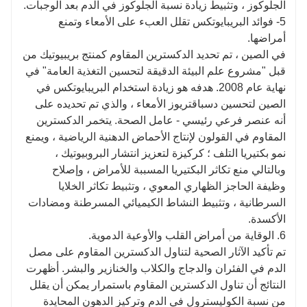
الجلوكوز ، وتثبيط زيادة نسبة الجلوكوز في الدم بعد الوجبات.
5- فوائد البريبايوتكس تقلل العبء على الأمعاء وتمنع
أمراضها.
في الصين ، تم تحديد الدكسترين المقاوم كمنتج بريبيوتيك من
قبل "مشروع علم البيئة الدقيقة لتحسين التغذية العامة" في
نهاية عام 2008. هدفه هو زيادة استخدام البريبايوتكس في
الصين لتحسين دسباقتريوز الأمعاء ، والذي تم تحديده على
أنه عنصر فرعي رئيسي - عامل الصحة. يتخمر الدكسترين
المقاوم في القولون لإنتاج الأحماض الدهنية الرياضية ، ويمنع
نمو بكتيريا التلف ؛ كركيزة لتعزيز انتشار البروبيوتيك ،
وبالتالي منع تكاثر البكتيريا المسببة للأمراض ، وإصلاح
وظيفة الحاجز الظهاري المعوي ، وتثبيط تكاثر الخلايا
السرطانية ، وتثبيط النشاط الكيميائي المسرطنة ومضادات
الأكسدة.
6. الوقاية من أمراض القلب والأوعية الدموية.
تم تأكيد الآثار الصحية لتناول الدكسترين المقاوم على مصل
الدم في الفئران والدجاج والكلاب والخنازير والبشر. أظهرت
النتائج أن تناول الدكسترين المقاوم باستمرار يمكن أن يقلل
من نسبة الكوليسترول في الدم وتركيز الدهون المحايدة