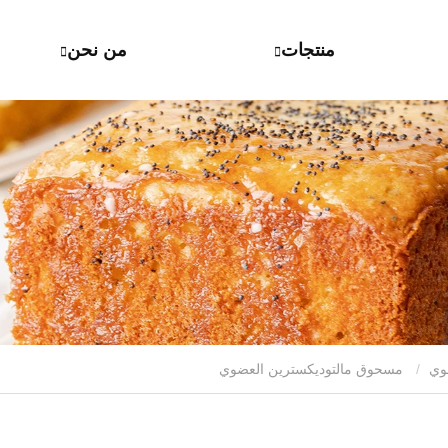
منتجات
من نحن
وي
مسحوق مالتوديكسترين العضوي