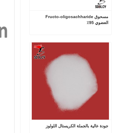
مسحوق Fructo-oligosachharide 
العضوي 95٪
مسحوق Fructo-oligosachharide العضوي 95٪
اتصل الآن
جودة عالية بالجملة الكريستال اللولوز