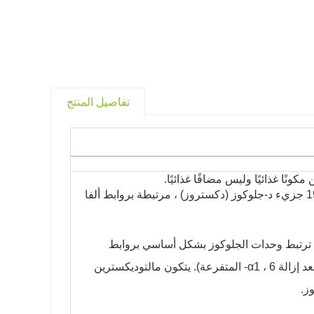
تفاصيل المنتج
ونًا غذائيًا وليس مضافًا غذائيًا.
المالتوديكسترينات عبارة عن عديدات سكاريد سهلة الهضم وتتكون من 3 إلى 19 جزيء د-جلوكوز (دكستروز) ، مرتبطة بروابط ألفا
 متغيرة الطول. ترتبط وحدات الجلوكوز بشكل أساسي بروابط
جليكوسيد ألفا (1 → 4) ، مثل تلك التي تظهر في المشتق الخطي للجليكوجين (بعد إزالة α1 ، 6- المتفرعة). يتكون مالتوديكسترين