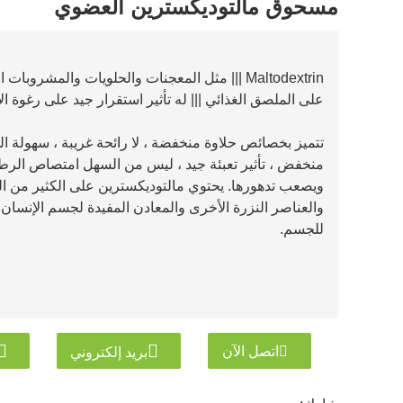
مسحوق مالتوديكسترين العضوي
Maltodextrin ||| مثل المعجنات والحلويات والمشرو
على الملصق الغذائي ||| له تأثير استقرار جيد على رغوة 
تتميز بخصائص حلاوة منخفضة ، لا رائحة غريبة ، سهولة ال
منخفض ، تأثير تعبئة جيد ، ليس من السهل امتصاص الرطوبة
ويصعب تدهورها. يحتوي مالتوديكسترين على الكثير من الس
والعناصر النزرة الأخرى والمعادن المفيدة لجسم الإنسان ،
للجسم.
اتصل الآن
بريد إلكتروني