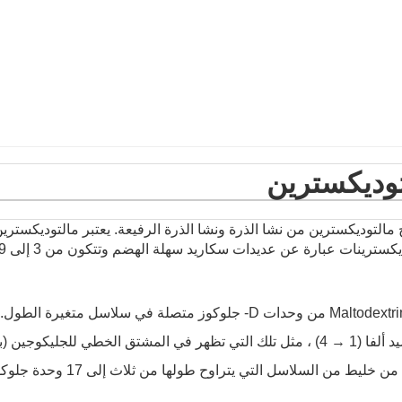
توديكسترين
ج مالتوديكسترين من نشا الذرة ونشا الذرة الرفيعة. يعتبر مالتوديكسترين مك
يتكون Maltodextrin من وحدات D- جلوكوز متصلة في سلاسل
من خليط من السلاسل التي يتراوح طولها من ثلاث إلى 17 وحدة جلوكوز.